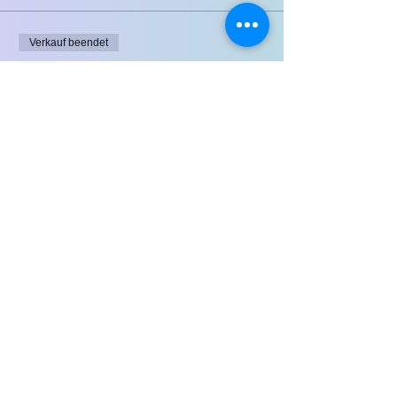
Verkauf beendet
Tickettyp
Tagesticket ÄrztInnen SA
Preis
€ 100,00
MwSt. inbegriffen
Verkauf beendet
Tickettyp
Tagesticket Pflege SA
Preis
€ 50,00
MwSt. inbegriffen