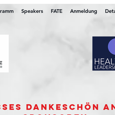
gramm
Speakers
FATE
Anmeldung
Deta
sses Dankeschön a